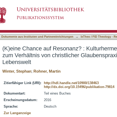
nanz? : Kulturhermeneutische Erwägungen zum
asiert)
is und säkularer Lebenswelt
Dokumente aus Instituten und Partnereinrichtungen
→
IxTheo / FID Theology - R
(K)eine Chance auf Resonanz? : Kulturherm
zum Verhältnis von christlicher Glaubensprax
Lebenswelt
Winter, Stephan
;
Rohner, Martin
Zitierfähiger Link (URI):
http://hdl.handle.net/10900/138463
http://dx.doi.org/10.15496/publikation-79814
Dokumentart:
Teil eines Buches
Erscheinungsdatum:
2016
Sprache:
Deutsch
Zur Langanzeige