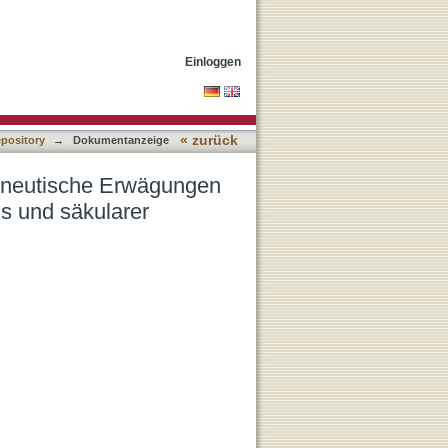
 Verhältnis von
Einloggen
« zurück
epository
→
Dokumentanzeige
eneutische Erwägungen
is und säkularer