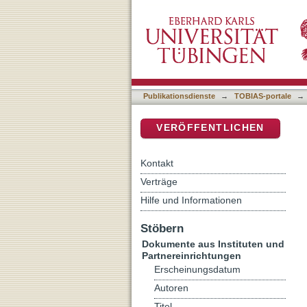
(K)eine Chance auf Reso
DSpace Repositorium (Manakin b
christlicher Glaubensprax
Publikationsdienste
→
TOBIAS-portale
→
VERÖFFENTLICHEN
Kontakt
Verträge
Hilfe und Informationen
Stöbern
Dokumente aus Instituten und
Partnereinrichtungen
Erscheinungsdatum
Autoren
Titel