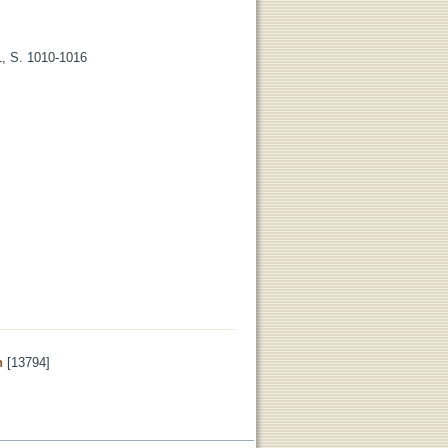
 1, S. 1010-1016
n
[13794]