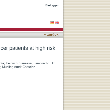
 recurrence
Einloggen
« zurück
er patients at high risk
ola
;
Heinrich, Vanessa
;
Lamprecht, Ulf
;
l
;
Mueller, Arndt-Christian