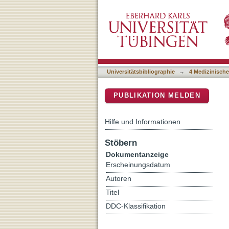
Radiotherapy and hyperther
DSpace Repositorium (Manakin b
Universitätsbibliographie
→
4 Medizinische
PUBLIKATION MELDEN
Hilfe und Informationen
Stöbern
Dokumentanzeige
Erscheinungsdatum
Autoren
Titel
DDC-Klassifikation