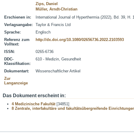
Zips, Daniel
Müller, Arndt-Christian
Erschienen in:
International Journal of Hyperthermia (2022), Bd. 39, H.
Verlagsangabe:
Taylor & Francis Ltd
Sprache:
Englisch
Referenz zum
http://dx.doi.org/10.1080/02656736.2022.2103593
Volltext:
ISSN:
0265-6736
DDC-
610 - Medizin, Gesundheit
Klassifikation:
Dokumentart:
Wissenschaftlicher Artikel
Zur
Langanzeige
Das Dokument erscheint in:
4 Medizinische Fakultät
[34851]
8 Zentrale, interfakultäre und fakultätsübergreifende Einrichtunge