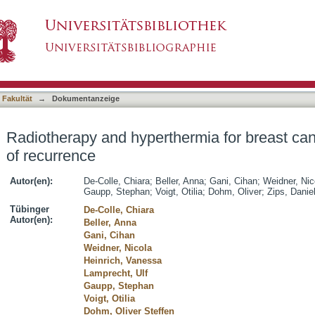
mia for breast cancer patients at high risk of
asiert)
 Fakultät
→
Dokumentanzeige
Radiotherapy and hyperthermia for breast canc
of recurrence
Autor(en):
De-Colle, Chiara
;
Beller, Anna
;
Gani, Cihan
;
Weidner, Nic
Gaupp, Stephan
;
Voigt, Otilia
;
Dohm, Oliver
;
Zips, Danie
Tübinger
De-Colle, Chiara
Autor(en):
Beller, Anna
Gani, Cihan
Weidner, Nicola
Heinrich, Vanessa
Lamprecht, Ulf
Gaupp, Stephan
Voigt, Otilia
Dohm, Oliver Steffen