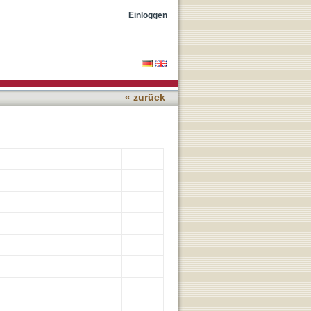
maging phenotypes
Einloggen
« zurück