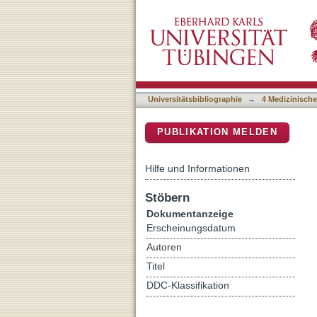
Human COQ4 deficiency: d
DSpace Repositorium (Manakin b
Universitätsbibliographie
→
4 Medizinische
PUBLIKATION MELDEN
Hilfe und Informationen
Stöbern
Dokumentanzeige
Erscheinungsdatum
Autoren
Titel
DDC-Klassifikation