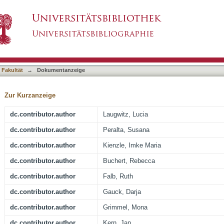
elineating the clinical, metabolic and neuroi
asiert)
 Fakultät
→
Dokumentanzeige
Zur Kurzanzeige
dc.contributor.author
Laugwitz, Lucia
dc.contributor.author
Peralta, Susana
dc.contributor.author
Kienzle, Imke Maria
dc.contributor.author
Buchert, Rebecca
dc.contributor.author
Falb, Ruth
dc.contributor.author
Gauck, Darja
dc.contributor.author
Grimmel, Mona
dc.contributor.author
Kern, Jan