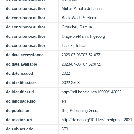
dc.contributor.author
Müller, Amelie Johanna
dc.contributor.author
Beck-Wödl, Stefanie
dc.contributor.author
Gröschel, Samuel
dc.contributor.author
Krägeloh-Mann, Ingeborg
dc.contributor.author
Haack, Tobias
dc.date.accessioned
2023-07-03T07:52:07Z
dc.date.available
2023-07-03T07:52:07Z
dc.date.issued
2022
dc.identifier.issn
0022-2593
dc.identifier.uri
http://hdl.handle.net/10900/142662
dc.language.iso
en
dc.publisher
Bmj Publishing Group
dc.relation.uri
http://dx.doi.org/10.1136/jmedgenet-2021
dc.subject.ddc
570