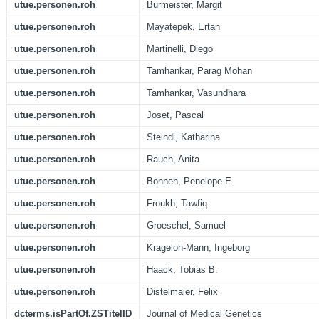
utue.personen.roh
Burmeister, Margit
utue.personen.roh
Mayatepek, Ertan
utue.personen.roh
Martinelli, Diego
utue.personen.roh
Tamhankar, Parag Mohan
utue.personen.roh
Tamhankar, Vasundhara
utue.personen.roh
Joset, Pascal
utue.personen.roh
Steindl, Katharina
utue.personen.roh
Rauch, Anita
utue.personen.roh
Bonnen, Penelope E.
utue.personen.roh
Froukh, Tawfiq
utue.personen.roh
Groeschel, Samuel
utue.personen.roh
Krageloh-Mann, Ingeborg
utue.personen.roh
Haack, Tobias B.
utue.personen.roh
Distelmaier, Felix
dcterms.isPartOf.ZSTitelID
Journal of Medical Genetics