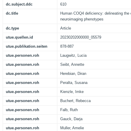
dc.subject.ddc
610
dc.title
Human COQ4 deficiency: delineating the c
neuroimaging phenotypes
dc.type
Article
utue.quellen.id
20230202000000_05579
utue.publikation.seiten
878-887
utue.personen.roh
Laugwitz, Lucia
utue.personen.roh
Seibt, Annette
utue.personen.roh
Herebian, Diran
utue.personen.roh
Peralta, Susana
utue.personen.roh
Kienzle, Imke
utue.personen.roh
Buchert, Rebecca
utue.personen.roh
Falb, Ruth
utue.personen.roh
Gauck, Darja
utue.personen.roh
Muller, Amelie