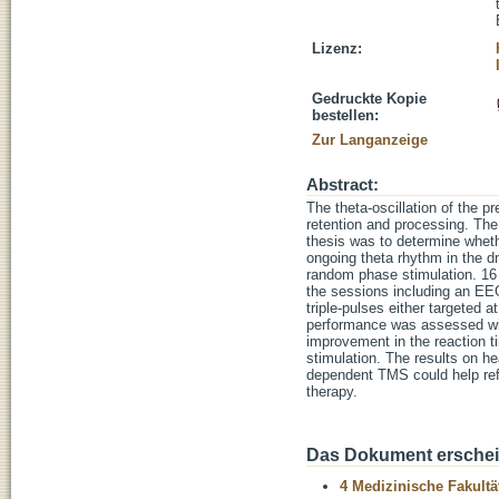
Lizenz:
Gedruckte Kopie
bestellen:
Zur Langanzeige
Abstract:
The theta-oscillation of the p
retention and processing. The p
thesis was to determine whethe
ongoing theta rhythm in the d
random phase stimulation. 16 
the sessions including an EE
triple-pulses either targeted
performance was assessed with
improvement in the reaction t
stimulation. The results on h
dependent TMS could help ref
therapy.
Das Dokument erschein
4 Medizinische Fakultä