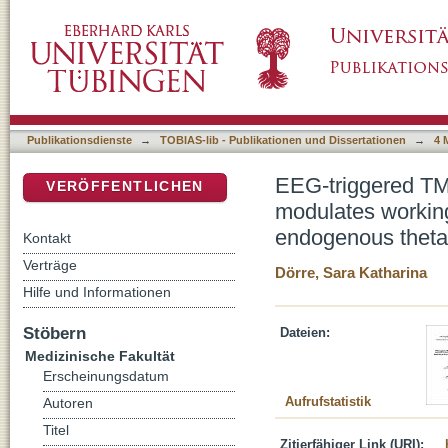
EEG-triggered TMS of dorsomedial prefronta
DSpace Repositorium (Manakin basiert)
performance depending on the phase of endog
Publikationsdienste
→
TOBIAS-lib - Publikationen und Dissertationen
→
4 
EEG-triggered TMS
VERÖFFENTLICHEN
modulates workin
endogenous theta 
Kontakt
Verträge
Dörre, Sara Katharina
Hilfe und Informationen
Stöbern
Dateien:
Medizinische Fakultät
Erscheinungsdatum
Aufrufstatistik
Autoren
Titel
Zitierfähiger Link (URI):