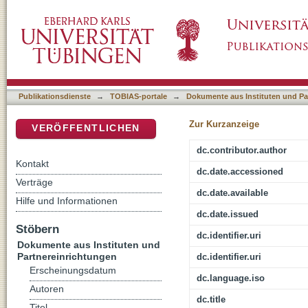
Paganer Monotheismus anhand der Θεος Υψισ
DSpace Repositorium (Manakin basiert)
Publikationsdienste
→
TOBIAS-portale
→
Dokumente aus Instituten und Pa
Zur Kurzanzeige
VERÖFFENTLICHEN
dc.contributor.author
Kontakt
dc.date.accessioned
Verträge
dc.date.available
Hilfe und Informationen
dc.date.issued
Stöbern
dc.identifier.uri
Dokumente aus Instituten und
Partnereinrichtungen
dc.identifier.uri
Erscheinungsdatum
dc.language.iso
Autoren
dc.title
Titel