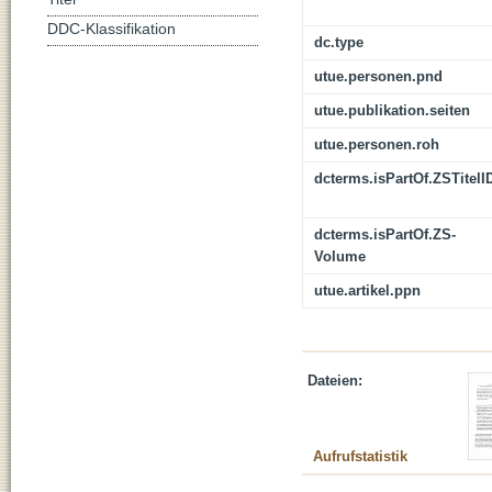
DDC-Klassifikation
dc.type
utue.personen.pnd
utue.publikation.seiten
utue.personen.roh
dcterms.isPartOf.ZSTitelI
dcterms.isPartOf.ZS-
Volume
utue.artikel.ppn
Dateien:
Aufrufstatistik