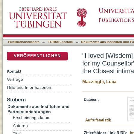
"I loved [Wisdom] and sought her from my you
DSpace Repositorium (Manakin basiert)
8:2a) : Solomon and Wisdom : an example of
Publikationsdienste
→
TOBIAS-portale
→
Dokumente aus Instituten und Pa
"I loved [Wisdom]
VERÖFFENTLICHEN
for my Counsellor
the Closest intim
Kontakt
Verträge
Mazzinghi, Luca
Hilfe und Informationen
Stöbern
Dateien:
Dokumente aus Instituten und
Partnereinrichtungen
Erscheinungsdatum
Aufrufstatistik
Autoren
Zitierfähiger Link (URI):
ht
Titel