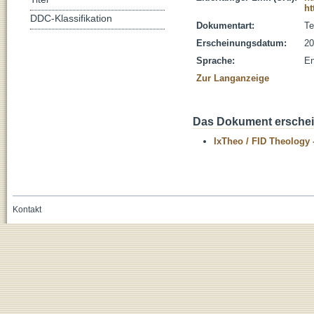
ht
DDC-Klassifikation
Dokumentart:
Te
Erscheinungsdatum:
20
Sprache:
En
Zur Langanzeige
Das Dokument erschein
IxTheo / FID Theology 
Kontakt