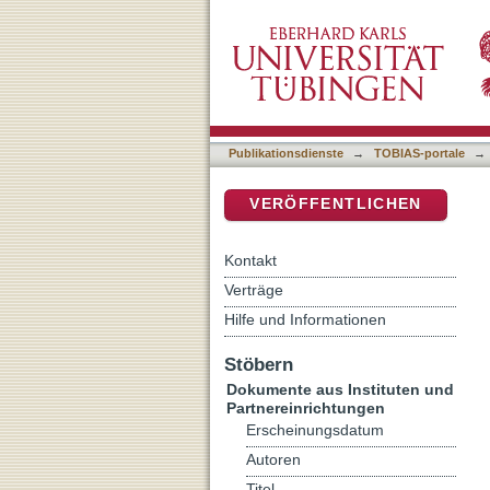
Gadara
DSpace Repositorium (Manakin b
Publikationsdienste
→
TOBIAS-portale
→
VERÖFFENTLICHEN
Kontakt
Verträge
Hilfe und Informationen
Stöbern
Dokumente aus Instituten und
Partnereinrichtungen
Erscheinungsdatum
Autoren
Titel