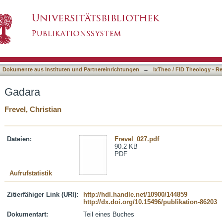
asiert)
Dokumente aus Instituten und Partnereinrichtungen
→
IxTheo / FID Theology - R
Gadara
Frevel, Christian
Dateien:
Frevel_027.pdf
90.2 KB
PDF
Aufrufstatistik
Zitierfähiger Link (URI):
http://hdl.handle.net/10900/144859
http://dx.doi.org/10.15496/publikation-86203
Dokumentart:
Teil eines Buches