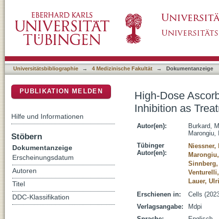
High-Dose Ascorbate in Combination with Ant
DSpace Repositorium (Manakin basiert)
Malignant Melanoma
Universitätsbibliographie
→
4 Medizinische Fakultät
→
Dokumentanzeige
PUBLIKATION MELDEN
High-Dose Ascorb
Inhibition as Tre
Hilfe und Informationen
Autor(en):
Burkard, 
Marongiu, 
Stöbern
Tübinger
Niessner,
Dokumentanzeige
Autor(en):
Marongiu,
Erscheinungsdatum
Sinnberg,
Autoren
Venturelli
Lauer, Ul
Titel
Erschienen in:
Cells (2023
DDC-Klassifikation
Verlagsangabe:
Mdpi
Sprache:
Englisch