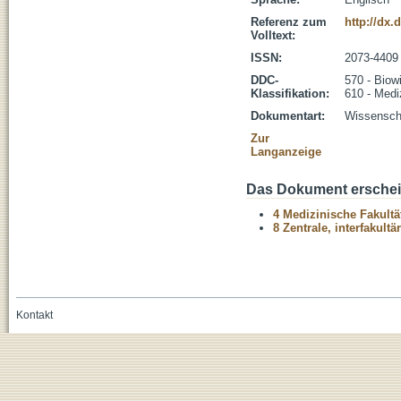
Referenz zum
http://dx.
Volltext:
ISSN:
2073-4409
DDC-
570 - Biow
Klassifikation:
610 - Medi
Dokumentart:
Wissenscha
Zur
Langanzeige
Das Dokument erschein
4 Medizinische Fakultä
8 Zentrale, interfakult
Kontakt