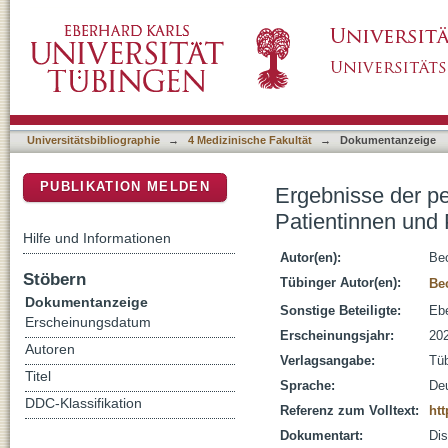
Ergebnisse der perkutanen Mitralklappenreko
DSpace Repositorium (Manakin basiert)
Prothese
Universitätsbibliographie
→
4 Medizinische Fakultät
→
Dokumentanzeige
PUBLIKATION MELDEN
Ergebnisse der pe
Patientinnen und 
Hilfe und Informationen
Autor(en):
Bec
Stöbern
Tübinger Autor(en):
Be
Dokumentanzeige
Sonstige Beteiligte:
Ebe
Erscheinungsdatum
Erscheinungsjahr:
20
Autoren
Verlagsangabe:
Tüb
Titel
Sprache:
De
DDC-Klassifikation
Referenz zum Volltext:
htt
Dokumentart:
Dis