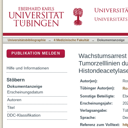
Wachstumsarrest und Seneszenzinduktion in
DSpace Repositorium (Manakin basiert)
Kombinationsbehandlung mit Histondeacetylas
Universitätsbibliographie
→
4 Medizinische Fakultät
→
Dokumentanzeige
PUBLIKATION MELDEN
Wachstumsarrest
Tumorzelllinien 
Hilfe und Informationen
Histondeacetylase
Stöbern
Autor(en):
Ro
Dokumentanzeige
Tübinger Autor(en):
Ro
Erscheinungsdatum
Sonstige Beteiligte:
Ebe
Autoren
Erscheinungsjahr:
20
Titel
Verlagsangabe:
Tü
DDC-Klassifikation
Sprache:
De
Referenz zum Volltext:
htt