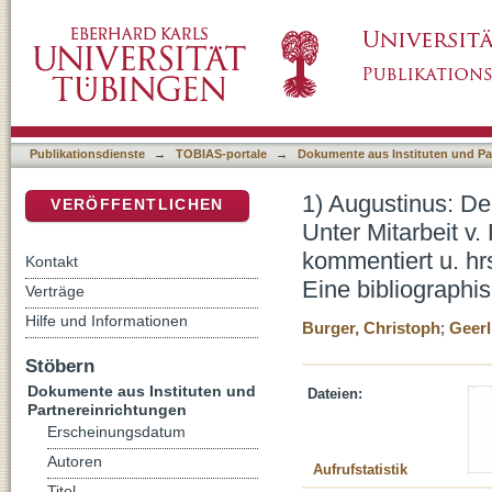
1) Augustinus: De Magistro - Der Lehrer. Zwe
DSpace Repositorium (Manakin basiert)
u. R. Rohrbach eingeleitet, kommentiert u. hr
Eine bibliographische Einführung
Publikationsdienste
→
TOBIAS-portale
→
Dokumente aus Instituten und Pa
1) Augustinus: De
VERÖFFENTLICHEN
Unter Mitarbeit v.
kommentiert u. hr
Kontakt
Eine bibliographi
Verträge
Hilfe und Informationen
Burger, Christoph
;
Geerl
Stöbern
Dokumente aus Instituten und
Dateien:
Partnereinrichtungen
Erscheinungsdatum
Autoren
Aufrufstatistik
Titel