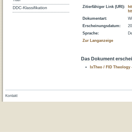
Zitierfähiger Link (URI):
ht
DDC-Klassifikation
ht
Dokumentart:
Wi
Erscheinungsdatum:
20
Sprache:
De
Zur Langanzeige
Das Dokument erschein
IxTheo / FID Theology 
Kontakt