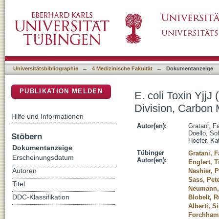
E. coli Toxin YjjJ (HipH) Is a Ser/Thr Protei
DSpace Repositorium (Manakin basiert)
Metabolism, and Ribosome Assembly
Universitätsbibliographie
→
4 Medizinische Fakultät
→
Dokumentanzeige
PUBLIKATION MELDEN
E. coli Toxin YjjJ
Division, Carbon
Hilfe und Informationen
Autor(en):
Gratani, F
Doello, Sof
Stöbern
Hoefer, Ka
Dokumentanzeige
Tübinger
Gratani, 
Erscheinungsdatum
Autor(en):
Englert, Ti
Autoren
Nashier, P
Sass, Pet
Titel
Neumann, 
DDC-Klassifikation
Blobelt, R
Alberti, S
Forchhamm