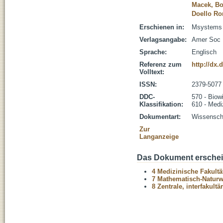
Macek, Bo
Doello Ro
Erschienen in:
Msystems (
Verlagsangabe:
Amer Soc 
Sprache:
Englisch
Referenz zum
http://dx
Volltext:
ISSN:
2379-5077
DDC-
570 - Biow
Klassifikation:
610 - Medi
Dokumentart:
Wissenscha
Zur
Langanzeige
Das Dokument erschein
4 Medizinische Fakultä
7 Mathematisch-Naturwi
8 Zentrale, interfakult