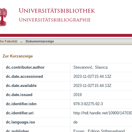
ulturelle Bildung im Lehramtsstudium
asiert)
he Fakultät
→
Dokumentanzeige
Zur Kurzanzeige
dc.contributor.author
Stevanović, Slavica
dc.date.accessioned
2023-11-02T15:44:13Z
dc.date.available
2023-11-02T15:44:13Z
dc.date.issued
2019
dc.identifier.isbn
978-3-92275-92-3
dc.identifier.uri
http://hdl.handle.net/10900/14703
dc.language.iso
de
dc.publisher
Essen : Edition Stifterverband