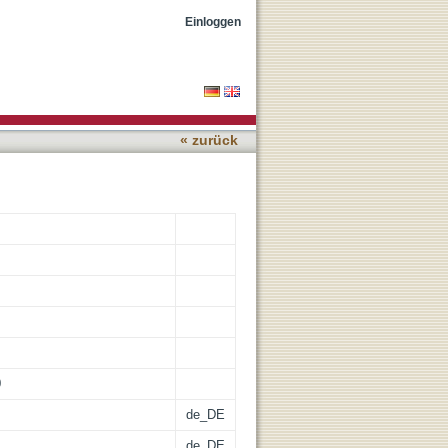
Einloggen
« zurück
0
de_DE
de_DE