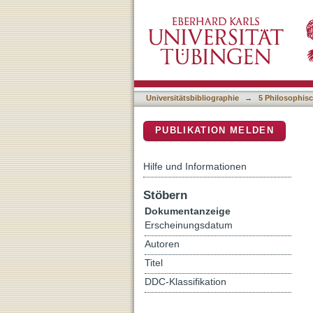
Wahl oder Pflicht - interk
DSpace Repositorium (Manakin b
Universitätsbibliographie
→
5 Philosophisc
PUBLIKATION MELDEN
Hilfe und Informationen
Stöbern
Dokumentanzeige
Erscheinungsdatum
Autoren
Titel
DDC-Klassifikation