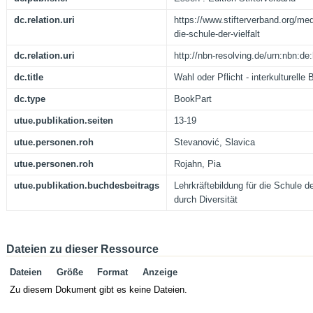
dc.relation.uri
https://www.stifterverband.org/med
die-schule-der-vielfalt
dc.relation.uri
http://nbn-resolving.de/urn:nbn:d
dc.title
Wahl oder Pflicht - interkulturell
dc.type
BookPart
utue.publikation.seiten
13-19
utue.personen.roh
Stevanović, Slavica
utue.personen.roh
Rojahn, Pia
utue.publikation.buchdesbeitrags
Lehrkräftebildung für die Schule de
durch Diversität
Dateien zu dieser Ressource
Dateien
Größe
Format
Anzeige
Zu diesem Dokument gibt es keine Dateien.