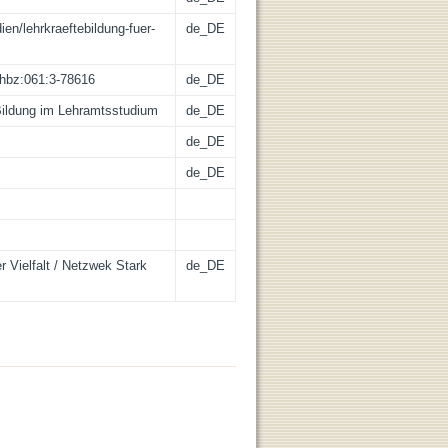
ien/lehrkraeftebildung-fuer-
de_DE
e:hbz:061:3-78616
de_DE
e Bildung im Lehramtsstudium
de_DE
de_DE
de_DE
r Vielfalt / Netzwek Stark
de_DE