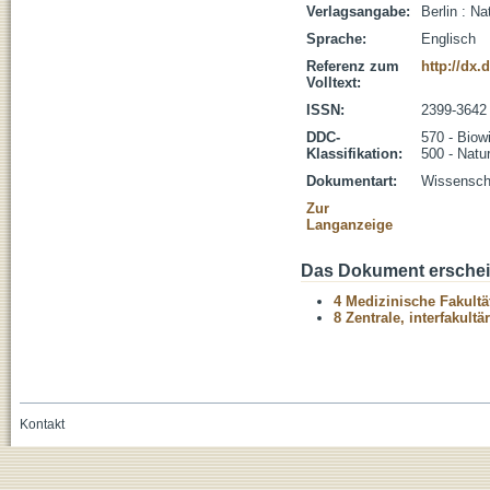
Verlagsangabe:
Berlin : Na
Sprache:
Englisch
Referenz zum
http://dx.
Volltext:
ISSN:
2399-3642
DDC-
570 - Biow
Klassifikation:
500 - Natu
Dokumentart:
Wissenscha
Zur
Langanzeige
Das Dokument erschein
4 Medizinische Fakultä
8 Zentrale, interfakult
Kontakt