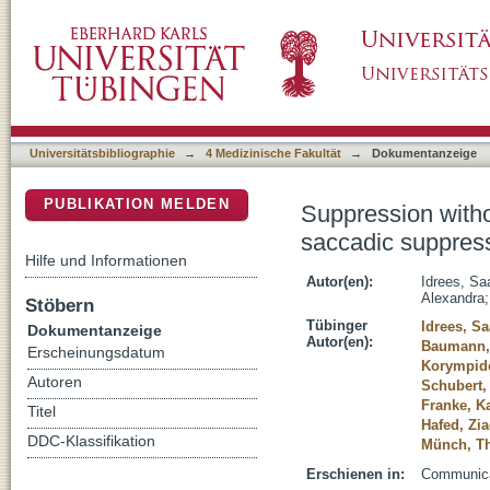
Suppression without inhibition: how retinal 
DSpace Repositorium (Manakin basiert)
Universitätsbibliographie
→
4 Medizinische Fakultät
→
Dokumentanzeige
PUBLIKATION MELDEN
Suppression withou
saccadic suppres
Hilfe und Informationen
Autor(en):
Idrees, Sa
Alexandra
Stöbern
Tübinger
Idrees, S
Dokumentanzeige
Autor(en):
Baumann, 
Erscheinungsdatum
Korympido
Autoren
Schubert
Franke, Ka
Titel
Hafed, Zi
DDC-Klassifikation
Münch, T
Erschienen in:
Communicat