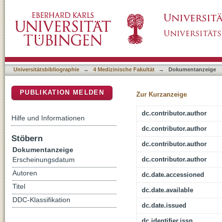
Identification of radiomic biomarkers in a se
DSpace Repositorium (Manakin basiert)
NAKO MR study
Universitätsbibliographie
→
4 Medizinische Fakultät
→
Dokumentanzeige
PUBLIKATION MELDEN
Zur Kurzanzeige
dc.contributor.author
Hilfe und Informationen
dc.contributor.author
Stöbern
dc.contributor.author
Dokumentanzeige
dc.contributor.author
Erscheinungsdatum
Autoren
dc.date.accessioned
Titel
dc.date.available
DDC-Klassifikation
dc.date.issued
dc.identifier.issn