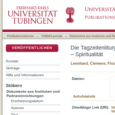
Die Tagzeitenliturgie an den drei Tagen vor Os
DSpace Repositorium (Manakin basiert)
Publikationsdienste
→
TOBIAS-portale
→
Dokumente aus Instituten und Pa
Die Tagzeitenlitur
VERÖFFENTLICHEN
– Spiritualität
Kontakt
Leonhard, Clemens
;
Fisc
Verträge
Hilfe und Informationen
Dateien:
Stöbern
Dokumente aus Instituten und
Partnereinrichtungen
Aufrufstatistik
Erscheinungsdatum
Zitierfähiger Link (URI):
ht
Autoren
ht
Titel