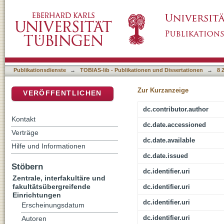
EIN MUSEUM VOLLER HELDEN. Wie Posterdesi
DSpace Repositorium (Manakin basiert)
Publikationsdienste
→
TOBIAS-lib - Publikationen und Dissertationen
→
8 
Zur Kurzanzeige
VERÖFFENTLICHEN
dc.contributor.author
Kontakt
dc.date.accessioned
Verträge
dc.date.available
Hilfe und Informationen
dc.date.issued
Stöbern
dc.identifier.uri
Zentrale, interfakultäre und
fakultätsübergreifende
dc.identifier.uri
Einrichtungen
dc.identifier.uri
Erscheinungsdatum
dc.identifier.uri
Autoren