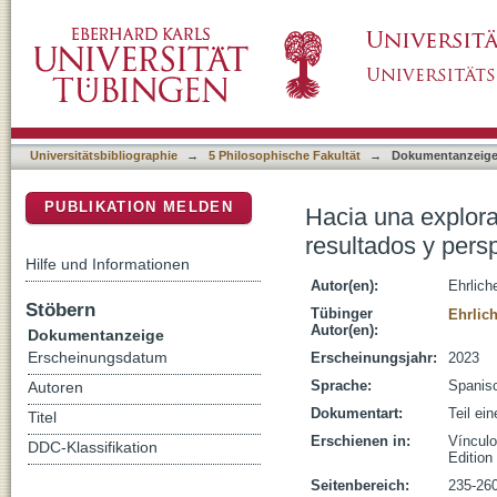
Hacia una exploración cuantitativa de la obr
DSpace Repositorium (Manakin basiert)
para el futuro
Universitätsbibliographie
→
5 Philosophische Fakultät
→
Dokumentanzeig
PUBLIKATION MELDEN
Hacia una explora
resultados y persp
Hilfe und Informationen
Autor(en):
Ehrlich
Stöbern
Tübinger
Ehrlic
Autor(en):
Dokumentanzeige
Erscheinungsdatum
Erscheinungsjahr:
2023
Sprache:
Spanis
Autoren
Dokumentart:
Teil ei
Titel
Erschienen in:
Vínculo
DDC-Klassifikation
Edition
Seitenbereich:
235-26