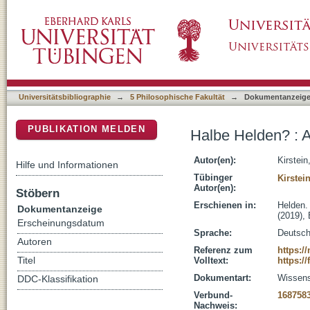
Halbe Helden? : Ambiguität in Ovids "Meta
DSpace Repositorium (Manakin basiert)
Universitätsbibliographie
→
5 Philosophische Fakultät
→
Dokumentanzeig
PUBLIKATION MELDEN
Halbe Helden? : 
Autor(en):
Kirstein
Hilfe und Informationen
Tübinger
Kirstei
Autor(en):
Stöbern
Erschienen in:
Helden. 
Dokumentanzeige
(2019), 
Erscheinungsdatum
Sprache:
Deutsc
Autoren
Referenz zum
https:/
Titel
Volltext:
https:/
Dokumentart:
Wissensc
DDC-Klassifikation
Verbund-
168758
Nachweis: