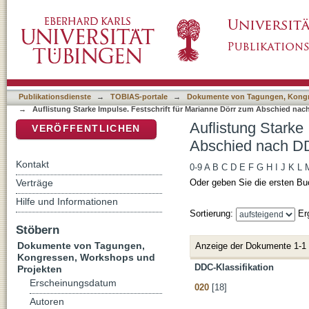
Auflistung Starke Impulse. Festschrift für 
DSpace Repositorium (Manakin basiert)
Publikationsdienste
→
TOBIAS-portale
→
Dokumente von Tagungen, Kongr
→
Auflistung Starke Impulse. Festschrift für Marianne Dörr zum Abschied nac
Auflistung Starke
VERÖFFENTLICHEN
Abschied nach DD
Kontakt
0-9
A
B
C
D
E
F
G
H
I
J
K
L
Verträge
Oder geben Sie die ersten Bu
Hilfe und Informationen
Sortierung:
Er
Stöbern
Dokumente von Tagungen,
Anzeige der Dokumente 1-1
Kongressen, Workshops und
DDC-Klassifikation
Projekten
Erscheinungsdatum
020
[18]
Autoren