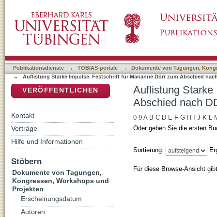
Auflistung Starke Impulse. Festschrift für 
DSpace Repositorium (Manakin basiert)
Publikationsdienste
→
TOBIAS-portale
→
Dokumente von Tagungen, Kongr
→
Auflistung Starke Impulse. Festschrift für Marianne Dörr zum Abschied nac
Auflistung Starke
VERÖFFENTLICHEN
Abschied nach DD
Kontakt
0-9
A
B
C
D
E
F
G
H
I
J
K
L
Verträge
Oder geben Sie die ersten Bu
Hilfe und Informationen
Sortierung:
Er
Stöbern
Für diese Browse-Ansicht gib
Dokumente von Tagungen,
Kongressen, Workshops und
Projekten
Erscheinungsdatum
Autoren