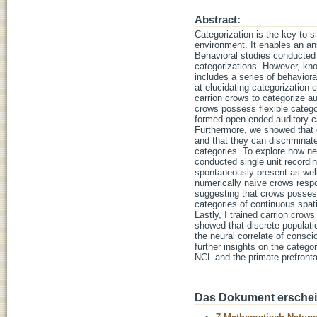
Abstract:
Categorization is the key to 
environment. It enables an ani
Behavioral studies conducted
categorizations. However, kno
includes a series of behavior
at elucidating categorization c
carrion crows to categorize au
crows possess flexible catego
formed open-ended auditory ca
Furthermore, we showed that c
and that they can discrimina
categories. To explore how neu
conducted single unit recordi
spontaneously present as wel
numerically naïve crows respo
suggesting that crows posses
categories of continuous spati
Lastly, I trained carrion crow
showed that discrete populati
the neural correlate of consci
further insights on the catego
NCL and the primate prefronta
Das Dokument erschein