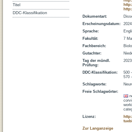
http
http
Titel
http
DDC-Klassifikation
Dokumentart:
Disse
Erscheinungsdatum:
2024
Sprache:
Engl
Fakultät:
7 Ma
Fachbereich:
Biolo
Gutachter:
Niede
Tag der mündl.
2023
Prüfung:
DDC-Klassifikation:
500 
570 
Schlagworte:
Neur
Freie Schlagwörter:
n
corv
work
cate
Lizenz:
http
tueb
Zur Langanzeige