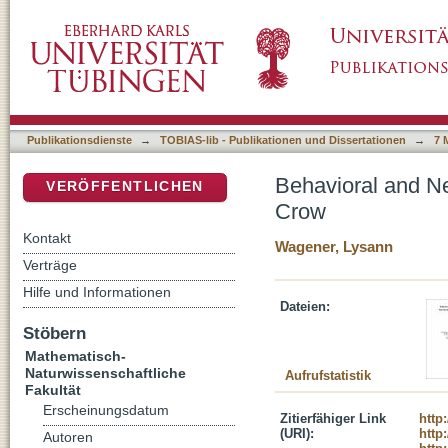
Behavioral and Neuronal Category Represent
DSpace Repositorium (Manakin basiert)
Publikationsdienste
→
TOBIAS-lib - Publikationen und Dissertationen
→
7 
Behavioral and Ne
VERÖFFENTLICHEN
Crow
Kontakt
Wagener, Lysann
Verträge
Hilfe und Informationen
Dateien:
Stöbern
Mathematisch-
Naturwissenschaftliche
Aufrufstatistik
Fakultät
Erscheinungsdatum
Zitierfähiger Link
http
(URI):
http
Autoren