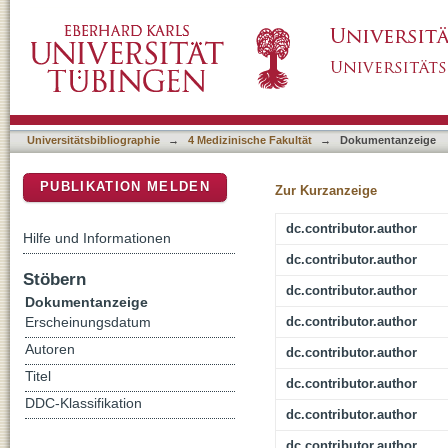
Regulation of Immune Checkpoint Antigen 
DSpace Repositorium (Manakin basiert)
Mesenchymal Stromal Cells in GMP-Complian
Universitätsbibliographie
→
4 Medizinische Fakultät
→
Dokumentanzeige
PUBLIKATION MELDEN
Zur Kurzanzeige
dc.contributor.author
Hilfe und Informationen
dc.contributor.author
Stöbern
dc.contributor.author
Dokumentanzeige
dc.contributor.author
Erscheinungsdatum
Autoren
dc.contributor.author
Titel
dc.contributor.author
DDC-Klassifikation
dc.contributor.author
dc.contributor.author