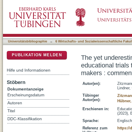
The yet underestimated importance of communi
DSpace Repositorium (Manakin basiert)
schools, school authorities, or policy makers
Universitätsbibliographie
→
6 Wirtschafts- und Sozialwissenschaftliche Fakul
PUBLIKATION MELDEN
The yet underesti
educational trials 
Hilfe und Informationen
makers : comment 
Stöbern
Autor(en):
Zitzmann
Lindner,
Dokumentanzeige
Erscheinungsdatum
Tübinger
Zitzman
Autor(en):
Hübner,
Autoren
Erschienen in:
Educatio
Titel
(2023), 
DDC-Klassifikation
Sprache:
Englisch
Referenz zum
https://