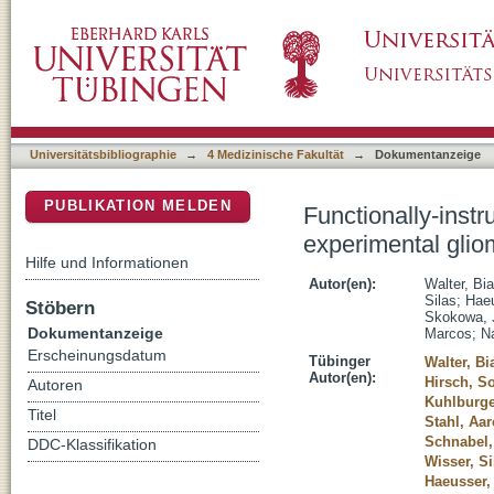
Functionally-instructed modifiers of response
DSpace Repositorium (Manakin basiert)
Universitätsbibliographie
→
4 Medizinische Fakultät
→
Dokumentanzeige
PUBLIKATION MELDEN
Functionally-instr
experimental gli
Hilfe und Informationen
Autor(en):
Walter, Bi
Silas
;
Haeu
Stöbern
Skokowa, J
Dokumentanzeige
Marcos
;
N
Erscheinungsdatum
Tübinger
Walter, Bi
Autor(en):
Hirsch, S
Autoren
Kuhlburge
Titel
Stahl, Aa
Schnabel,
DDC-Klassifikation
Wisser, Si
Haeusser,