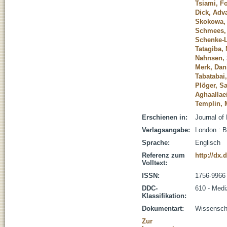
Tsiami, Fo
Dick, Adva
Skokowa, 
Schmees, 
Schenke-L
Tatagiba,
Nahnsen,
Merk, Dani
Tabatabai
Plöger, S
Aghaallae
Templin, 
Erschienen in:
Journal of
Verlagsangabe:
London : 
Sprache:
Englisch
Referenz zum
http://dx.
Volltext:
ISSN:
1756-9966
DDC-
610 - Medi
Klassifikation:
Dokumentart:
Wissenscha
Zur