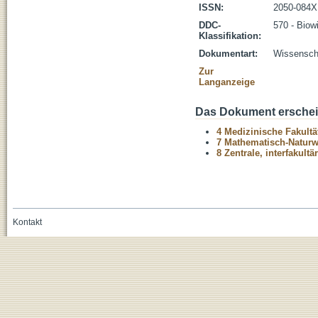
ISSN:
2050-084X
DDC-
570 - Biow
Klassifikation:
Dokumentart:
Wissenscha
Zur
Langanzeige
Das Dokument erschein
4 Medizinische Fakultä
7 Mathematisch-Naturwi
8 Zentrale, interfakult
Kontakt