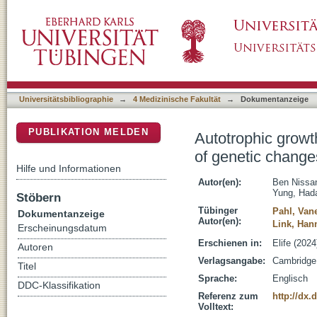
Autotrophic growth of Escherichia coli is ac
DSpace Repositorium (Manakin basiert)
Universitätsbibliographie
→
4 Medizinische Fakultät
→
Dokumentanzeige
PUBLIKATION MELDEN
Autotrophic growt
of genetic change
Hilfe und Informationen
Autor(en):
Ben Nissa
Yung, Had
Stöbern
Tübinger
Pahl, Van
Dokumentanzeige
Autor(en):
Link, Han
Erscheinungsdatum
Erschienen in:
Elife (202
Autoren
Verlagsangabe:
Cambridge 
Titel
Sprache:
Englisch
DDC-Klassifikation
Referenz zum
http://dx.
Volltext: