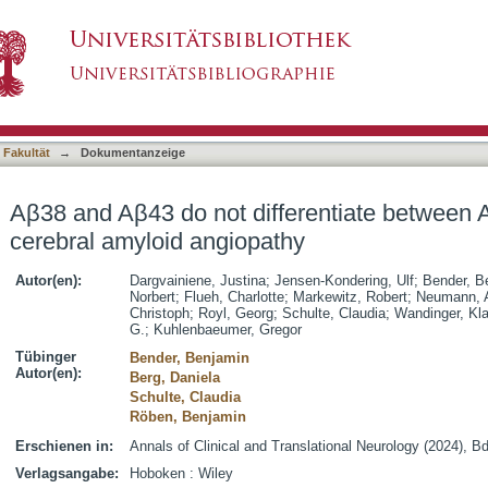
erentiate between Alzheimer's disease and ce
asiert)
 Fakultät
→
Dokumentanzeige
Aβ38 and Aβ43 do not differentiate between 
cerebral amyloid angiopathy
Autor(en):
Dargvainiene, Justina
;
Jensen-Kondering, Ulf
;
Bender, B
Norbert
;
Flueh, Charlotte
;
Markewitz, Robert
;
Neumann, 
Christoph
;
Royl, Georg
;
Schulte, Claudia
;
Wandinger, Kl
G.
;
Kuhlenbaeumer, Gregor
Tübinger
Bender, Benjamin
Autor(en):
Berg, Daniela
Schulte, Claudia
Röben, Benjamin
Erschienen in:
Annals of Clinical and Translational Neurology (2024), Bd
Verlagsangabe:
Hoboken : Wiley