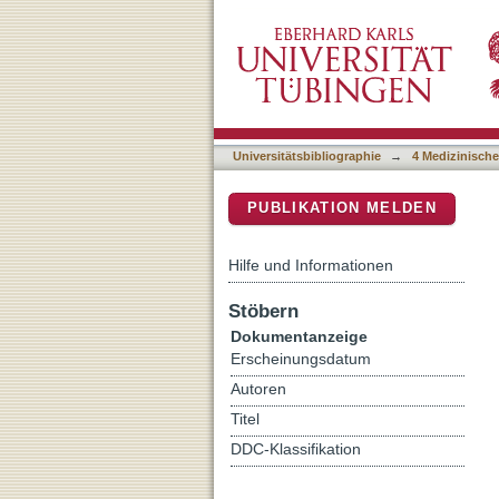
Aβ38 and Aβ43 do not diff
DSpace Repositorium (Manakin b
Universitätsbibliographie
→
4 Medizinische
PUBLIKATION MELDEN
Hilfe und Informationen
Stöbern
Dokumentanzeige
Erscheinungsdatum
Autoren
Titel
DDC-Klassifikation