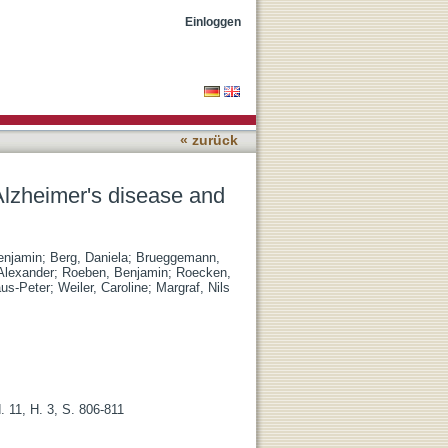
rebral amyloid angiopathy
Einloggen
« zurück
Alzheimer's disease and
enjamin
;
Berg, Daniela
;
Brueggemann,
Alexander
;
Roeben, Benjamin
;
Roecken,
aus-Peter
;
Weiler, Caroline
;
Margraf, Nils
. 11, H. 3, S. 806-811