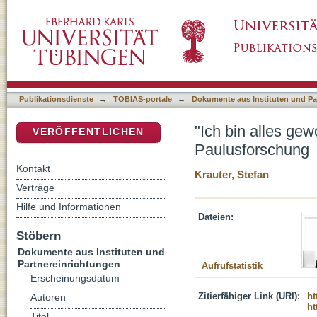
"Ich bin alles geworden" (1. Korinther 9,22) 
DSpace Repositorium (Manakin basiert)
Publikationsdienste
→
TOBIAS-portale
→
Dokumente aus Instituten und Pa
"Ich bin alles gew
VERÖFFENTLICHEN
Paulusforschung
Kontakt
Krauter, Stefan
Verträge
Hilfe und Informationen
Dateien:
Stöbern
Dokumente aus Instituten und
Partnereinrichtungen
Aufrufstatistik
Erscheinungsdatum
Zitierfähiger Link (URI):
ht
Autoren
ht
Titel