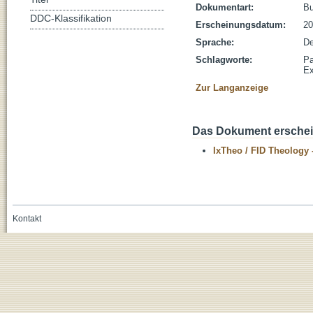
Dokumentart:
B
DDC-Klassifikation
Erscheinungsdatum:
20
Sprache:
De
Schlagworte:
Pa
E
Zur Langanzeige
Das Dokument erschein
IxTheo / FID Theology 
Kontakt