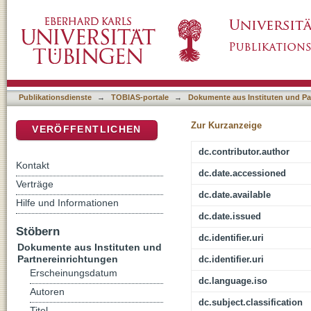
"Ich bin alles geworden" (1. Korinther 9,22) 
DSpace Repositorium (Manakin basiert)
Publikationsdienste
→
TOBIAS-portale
→
Dokumente aus Instituten und Pa
Zur Kurzanzeige
VERÖFFENTLICHEN
dc.contributor.author
Kontakt
dc.date.accessioned
Verträge
dc.date.available
Hilfe und Informationen
dc.date.issued
Stöbern
dc.identifier.uri
Dokumente aus Instituten und
Partnereinrichtungen
dc.identifier.uri
Erscheinungsdatum
dc.language.iso
Autoren
dc.subject.classification
Titel