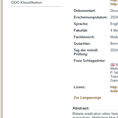
http
DDC-Klassifikation
http
Dokumentart:
Disse
Erscheinungsdatum:
2024
Sprache:
Engl
Fakultät:
4 Me
Fachbereich:
Medi
Gutachter:
Borrm
Tag der mündl.
2024
Prüfung:
Freie Schlagwörter:
M
Meth
P. fa
Tran
Game
Lizenz:
http
tueb
Zur Langanzeige
Abstract:
Malaria eradication relies he
mosquitoes. Methylene blue (M