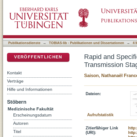
Rapid and Specific Action of Methylene Blu
DSpace Repositorium (Manakin basiert)
Publikationsdienste
→
TOBIAS-lib - Publikationen und Dissertationen
→
4 
Rapid and Specifi
VERÖFFENTLICHEN
Transmission Sta
Kontakt
Saison, Nathanaël Franc
Verträge
Hilfe und Informationen
Dateien:
Stöbern
Medizinische Fakultät
Aufrufstatistik
Erscheinungsdatum
Autoren
Zitierfähiger Link
http
Titel
(URI):
http