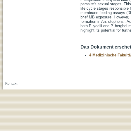
parasite's sexual stages. This
life cycle stages responsible 
membrane feeding assays (DMF
brief MB exposure. However, 
formation in An. stephensi. Ad
both P. yoelii and P. berghei 
highlight its potential for fur
Das Dokument erschein
4 Medizinische Fakultä
Kontakt