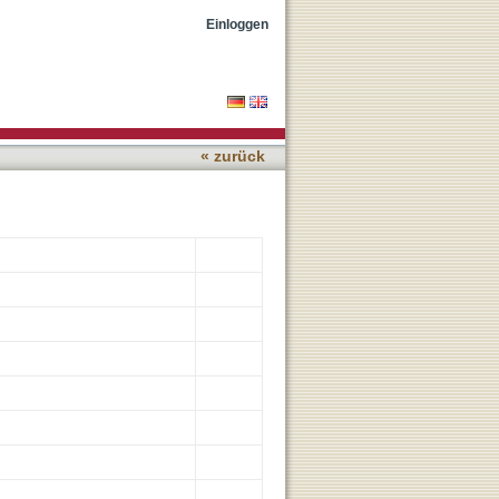
g approach
Einloggen
« zurück