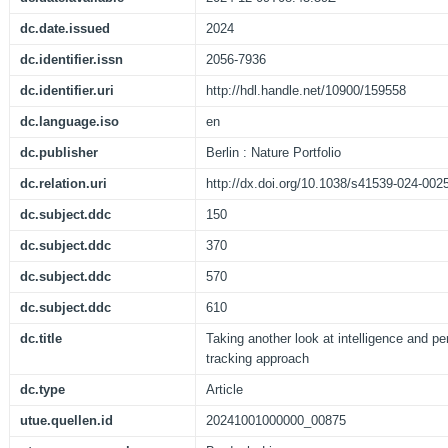
dc.date.issued
2024
dc.identifier.issn
2056-7936
dc.identifier.uri
http://hdl.handle.net/10900/159558
dc.language.iso
en
dc.publisher
Berlin : Nature Portfolio
dc.relation.uri
http://dx.doi.org/10.1038/s41539-024-002
dc.subject.ddc
150
dc.subject.ddc
370
dc.subject.ddc
570
dc.subject.ddc
610
dc.title
Taking another look at intelligence and pe
tracking approach
dc.type
Article
utue.quellen.id
20241001000000_00875