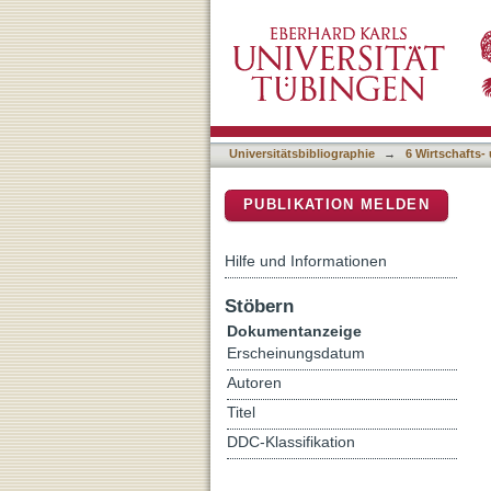
Taking another look at int
DSpace Repositorium (Manakin b
Universitätsbibliographie
→
6 Wirtschafts-
PUBLIKATION MELDEN
Hilfe und Informationen
Stöbern
Dokumentanzeige
Erscheinungsdatum
Autoren
Titel
DDC-Klassifikation