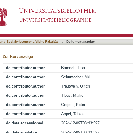
elligence and personality using an eye-trackin
asiert)
 und Sozialwissenschaftliche Fakultät
→
Dokumentanzeige
Zur Kurzanzeige
dc.contributor.author
Bardach, Lisa
dc.contributor.author
Schumacher, Aki
dc.contributor.author
Trautwein, Ulrich
dc.contributor.author
Tibus, Maike
dc.contributor.author
Gerjets, Peter
dc.contributor.author
Appel, Tobias
dc.date.accessioned
2024-12-09T08:43:59Z
dc.date.available
2024-12-09T08:43:59Z