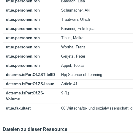
utue.personen.roh
Bardach, Lisa
utue.personen.roh
Schumacher, Aki
utue.personen.roh
Trautwein, Ulrich
utue.personen.roh
Kasneci, Enkelejda
utue.personen.roh
Tibus, Maike
utue.personen.roh
Wortha, Franz
utue.personen.roh
Gerjets, Peter
utue.personen.roh
Appel, Tobias
dcterms.isPartOf.ZSTitelID
Npj Science of Learning
dcterms.isPartOf.ZS-Issue
Article 41
dcterms.isPartOf.ZS-
9 (1)
Volume
utue.fakultaet
06 Wirtschafts- und sozialwissenschaftlic
Dateien zu dieser Ressource