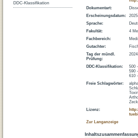
http
DDC-Klassifikation
Dokumentart:
Disse
Erscheinungsdatum:
2025
Sprache:
Deut
Fakultät:
4 Me
Fachbereich:
Medi
Gutachter:
Fisch
Tag der mündl.
2024
Prüfung:
DDC-Klassifikation:
500 
590 -
610 
Freie Schlagwörter:
alph
Schl
Toxi
Arth
Zeck
Lizenz:
http
tueb
Zur Langanzeige
Inhaltszusammenfassun