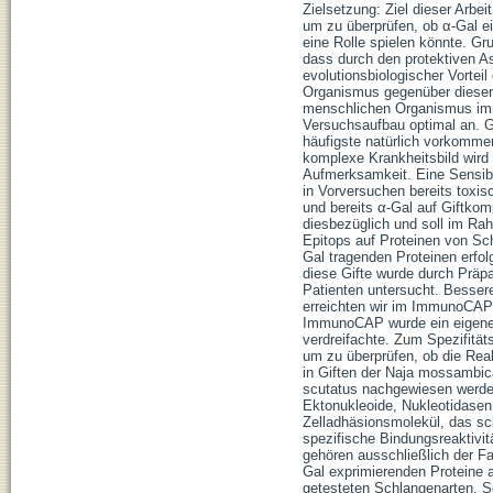
Zielsetzung: Ziel dieser Arbe
um zu überprüfen, ob α-Gal 
eine Rolle spielen könnte. Gr
dass durch den protektiven A
evolutionsbiologischer Vortei
Organismus gegenüber dieser 
menschlichen Organismus immu
Versuchsaufbau optimal an. G
häufigste natürlich vorkomm
komplexe Krankheitsbild wird 
Aufmerksamkeit. Eine Sensibi
in Vorversuchen bereits toxis
und bereits α-Gal auf Giftkom
diesbezüglich und soll im R
Epitops auf Proteinen von Sch
Gal tragenden Proteinen erf
diese Gifte wurde durch Präp
Patienten untersucht. Besser
erreichten wir im ImmunoCAP a
ImmunoCAP wurde ein eigener 
verdreifachte. Zum Spezifität
um zu überprüfen, ob die Rea
in Giften der Naja mossambica
scutatus nachgewiesen werden
Ektonukleoide, Nukleotidasen
Zelladhäsionsmolekül, das s
spezifische Bindungsreaktivitä
gehören ausschließlich der Fa
Gal exprimierenden Proteine a
getesteten Schlangenarten. S