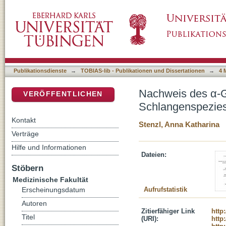
Nachweis des α-Gal-Epitops auf Proteinen i
DSpace Repositorium (Manakin basiert)
Publikationsdienste
→
TOBIAS-lib - Publikationen und Dissertationen
→
4 
Nachweis des α-Ga
VERÖFFENTLICHEN
Schlangenspezie
Kontakt
Stenzl, Anna Katharina
Verträge
Hilfe und Informationen
Dateien:
Stöbern
Medizinische Fakultät
Aufrufstatistik
Erscheinungsdatum
Autoren
Zitierfähiger Link
http
Titel
(URI):
http