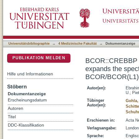
BCOR::CREBBP fusion in malignant neuroepi
DSpace Repositorium (Manakin basiert)
methylation class CNS tumor with BCOR/BC
Universitätsbibliographie
→
4 Medizinische Fakultät
→
Dokumentanzeige
PUBLIKATION MELDEN
BCOR::CREBBP fus
expands the spect
Hilfe und Informationen
BCOR/BCOR(L1)-
Stöbern
Autor(en):
Ebrahi
U.
;
Pie
Dokumentanzeige
Erscheinungsdatum
Tübinger
Gohla,
Autor(en):
Schitt
Autoren
Schuhm
Titel
Erschienen in:
Acta Ne
DDC-Klassifikation
Verlagsangabe:
London
Sprache:
Englis