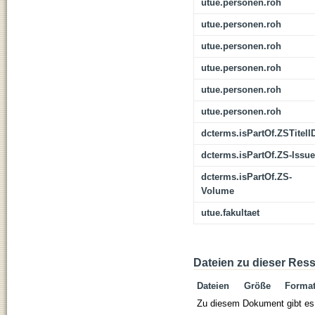
utue.personen.roh
utue.personen.roh
utue.personen.roh
utue.personen.roh
utue.personen.roh
utue.personen.roh
dcterms.isPartOf.ZSTitelI
dcterms.isPartOf.ZS-Issue
dcterms.isPartOf.ZS-
Volume
utue.fakultaet
Dateien zu dieser Res
Dateien
Größe
Forma
Zu diesem Dokument gibt es 