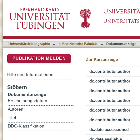
A Virtual Reality Serious Game for the Rehabi
DSpace Repositorium (Manakin basiert)
Development and Suitability Study
Universitätsbibliographie
→
4 Medizinische Fakultät
→
Dokumentanzeige
PUBLIKATION MELDEN
Zur Kurzanzeige
dc.contributor.author
Hilfe und Informationen
dc.contributor.author
Stöbern
dc.contributor.author
Dokumentanzeige
dc.contributor.author
Erscheinungsdatum
Autoren
dc.contributor.author
Titel
dc.contributor.author
DDC-Klassifikation
dc.date.accessioned
dc.date.available