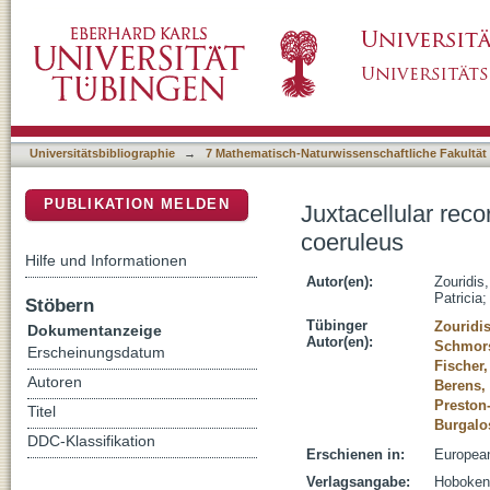
Juxtacellular recordings from identified neu
DSpace Repositorium (Manakin basiert)
Universitätsbibliographie
→
7 Mathematisch-Naturwissenschaftliche Fakultät
PUBLIKATION MELDEN
Juxtacellular reco
coeruleus
Hilfe und Informationen
Autor(en):
Zouridis,
Patricia
Stöbern
Tübinger
Zouridis
Dokumentanzeige
Autor(en):
Schmors
Erscheinungsdatum
Fischer,
Autoren
Berens,
Preston-
Titel
Burgalo
DDC-Klassifikation
Erschienen in:
European
Verlagsangabe:
Hoboken 