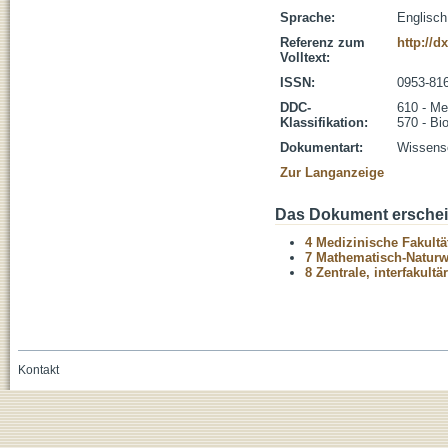
Sprache:
Englisch
Referenz zum
http://d
Volltext:
ISSN:
0953-81
DDC-
610 - Me
Klassifikation:
570 - Bi
Dokumentart:
Wissensc
Zur Langanzeige
Das Dokument erschein
4 Medizinische Fakultä
7 Mathematisch-Naturwi
8 Zentrale, interfakult
Kontakt