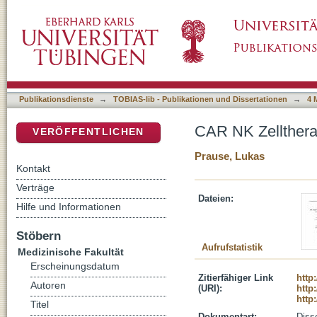
CAR NK Zelltherapie im Glioblastom: Effekte
DSpace Repositorium (Manakin basiert)
Publikationsdienste
→
TOBIAS-lib - Publikationen und Dissertationen
→
4 
CAR NK Zelltherap
VERÖFFENTLICHEN
Prause, Lukas
Kontakt
Verträge
Dateien:
Hilfe und Informationen
Stöbern
Aufrufstatistik
Medizinische Fakultät
Erscheinungsdatum
Zitierfähiger Link
http
Autoren
(URI):
http
http
Titel
Dokumentart:
Disse