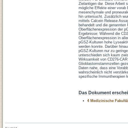
Zielantigen dar. Diese Arbeit
mögliche Effekte einer vorab
mesenchymale und proneural
hin untersucht. Zusätzlich w
mittels Calcein Release Assa
behandelt und die genannten
Oberflächenexpression der pG
Ergebnisse: Während die CD2
Oberflächenexpression in alle
pGSZ-Kulturen hohe Lyseaktivi
werden konnte. Darüber hinau
pGSZ-Kulturen nur zu geringe
unterschieden sich kaum zwis
Wirksamkeit von CD276-CAR N
Glioblastomstammzellen geze
Daten nahe, dass eine Vorabb
wahrscheinlich nicht verstär
spezifische Immuntherapien kö
Das Dokument erschein
4 Medizinische Fakultä