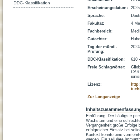
DDC-Klassifikation
Erscheinungsdatum:
2025
Sprache:
Deut
Fakultät:
4 Me
Fachbereich:
Medi
Gutachter:
Huber
Tag der mündl.
2024
Prüfung:
DDC-Klassifikation:
610 
Freie Schlagwörter:
Glio
CAR 
ioni
Lizenz:
http
tueb
Zur Langanzeige
Inhaltszusammenfassun
Einführung: Der häufigste pr
Wachstum und eine schlechte 
Vergangenheit große Erfolge 
erfolgreicher Einsatz bei sol
Kontext konnte eine vermehr
werden. Für zelluläre Immunth