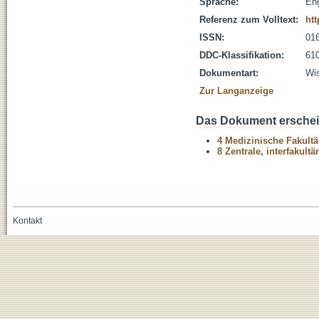
Sprache:
Eng
Referenz zum Volltext:
htt
ISSN:
01
DDC-Klassifikation:
610
Dokumentart:
Wis
Zur Langanzeige
Das Dokument erschein
4 Medizinische Fakultä
8 Zentrale, interfakult
Kontakt