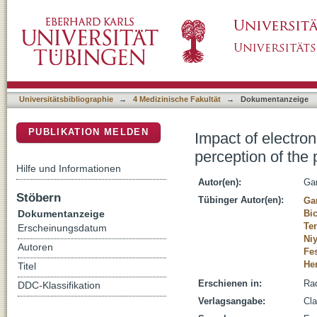
Impact of electronic patient-reported outcome
DSpace Repositorium (Manakin basiert)
the randomized ePREFERENCE study
Universitätsbibliographie
→
4 Medizinische Fakultät
→
Dokumentanzeige
PUBLIKATION MELDEN
Impact of electro
perception of th
Hilfe und Informationen
Autor(en):
Gan
Stöbern
Tübinger Autor(en):
Ga
Dokumentanzeige
Bi
Ten
Erscheinungsdatum
Niy
Autoren
Fes
He
Titel
Erschienen in:
Rad
DDC-Klassifikation
Verlagsangabe:
Cla