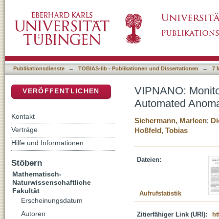
VIPNANO: Monitoring of Virtual Private Clo
DSpace Repositorium (Manakin basiert)
Publikationsdienste
→
TOBIAS-lib - Publikationen und Dissertationen
→
7 
VIPNANO: Monitori
VERÖFFENTLICHEN
Automated Anoma
Kontakt
Sichermann, Marleen
;
Di
Verträge
Hoßfeld, Tobias
Hilfe und Informationen
Dateien:
Stöbern
Mathematisch-
Naturwissenschaftliche
Fakultät
Aufrufstatistik
Erscheinungsdatum
Autoren
Zitierfähiger Link (URI):
ht