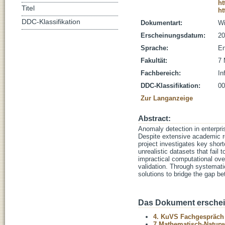
ht
Titel
ht
DDC-Klassifikation
Dokumentart:
Wi
Erscheinungsdatum:
20
Sprache:
En
Fakultät:
7 
Fachbereich:
In
DDC-Klassifikation:
00
Zur Langanzeige
Abstract:
Anomaly detection in enterpris
Despite extensive academic 
project investigates key shor
unrealistic datasets that fail
impractical computational overh
validation. Through systematic
solutions to bridge the gap b
Das Dokument erschein
4. KuVS Fachgespräch "
7 Mathematisch-Naturwi