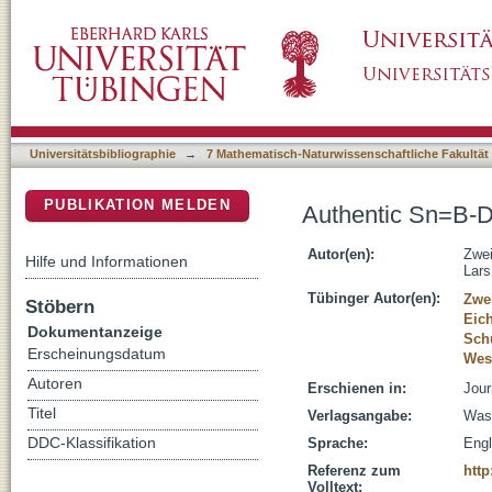
Authentic Sn=B-Double Bonds in Polar Stan
DSpace Repositorium (Manakin basiert)
Universitätsbibliographie
→
7 Mathematisch-Naturwissenschaftliche Fakultät
PUBLIKATION MELDEN
Authentic Sn=B-D
Autor(en):
Zwei
Hilfe und Informationen
Lars
Tübinger Autor(en):
Zwe
Stöbern
Eich
Dokumentanzeige
Sch
Erscheinungsdatum
Wes
Autoren
Erschienen in:
Jour
Titel
Verlagsangabe:
Wash
DDC-Klassifikation
Sprache:
Engl
Referenz zum
http
Volltext: