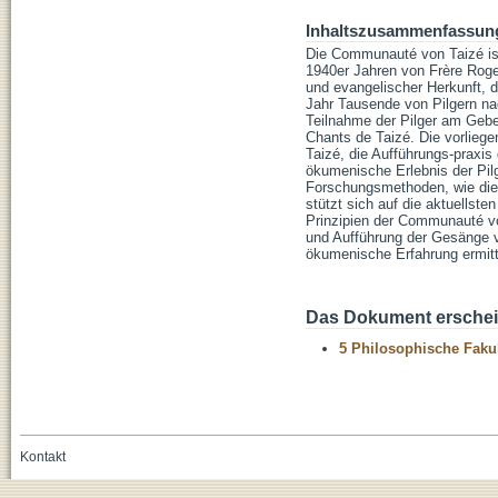
Inhaltszusammenfassun
Die Communauté von Taizé is
1940er Jahren von Frère Roge
und evangelischer Herkunft,
Jahr Tausende von Pilgern na
Teilnahme der Pilger am Gebe
Chants de Taizé. Die vorliege
Taizé, die Aufführungs-praxi
ökumenische Erlebnis der Pil
Forschungsmethoden, wie die 
stützt sich auf die aktuellst
Prinzipien der Communauté von
und Aufführung der Gesänge vo
ökumenische Erfahrung ermitt
Das Dokument erschein
5 Philosophische Fakul
Kontakt