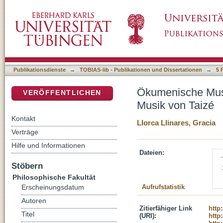
Ökumenische Musik. Kompositionsstil und Au
DSpace Repositorium (Manakin basiert)
Publikationsdienste
→
TOBIAS-lib - Publikationen und Dissertationen
→
5 
Ökumenische Musi
VERÖFFENTLICHEN
Musik von Taizé
Kontakt
Llorca Llinares, Gracia
Verträge
Hilfe und Informationen
Dateien:
Stöbern
Philosophische Fakultät
Aufrufstatistik
Erscheinungsdatum
Autoren
Zitierfähiger Link
http
Titel
(URI):
http