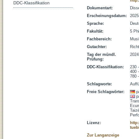
http
DDC-Klassifikation
Dokumentart:
Disse
Erscheinungsdatum:
2025
Sprache:
Deut
Fakultät:
5 Ph
Fachbereich:
Musi
Gutachter:
Richt
Tag der mündl.
2024
Prüfung:
DDC-Klassifikation:
230 
400 -
780 
Schlagworte:
Auff
Freie Schlagwörter:
p
p
Tran
Ecu
Taiz
Perf
Lizenz:
http
tueb
Zur Langanzeige