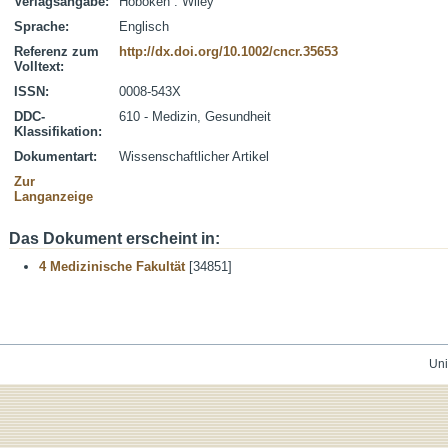
Verlagsangabe:
Hoboken : Wiley
Sprache:
Englisch
Referenz zum
http://dx.doi.org/10.1002/cncr.35653
Volltext:
ISSN:
0008-543X
DDC-
610 - Medizin, Gesundheit
Klassifikation:
Dokumentart:
Wissenschaftlicher Artikel
Zur
Langanzeige
Das Dokument erscheint in:
4 Medizinische Fakultät
[34851]
Uni