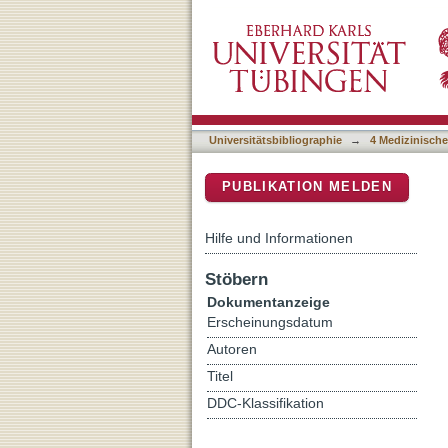
Frequency and clinical as
DSpace Repositorium (Manakin b
A multicenter study
Universitätsbibliographie
→
4 Medizinische
PUBLIKATION MELDEN
Hilfe und Informationen
Stöbern
Dokumentanzeige
Erscheinungsdatum
Autoren
Titel
DDC-Klassifikation