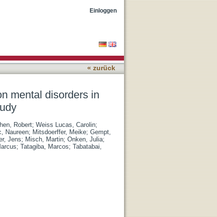
s with high-grade glioma-
Einloggen
« zurück
n mental disorders in
tudy
hen, Robert
;
Weiss Lucas, Carolin
;
c, Naureen
;
Mitsdoerffer, Meike
;
Gempt,
r, Jens
;
Misch, Martin
;
Onken, Julia
;
Marcus
;
Tatagiba, Marcos
;
Tabatabai,