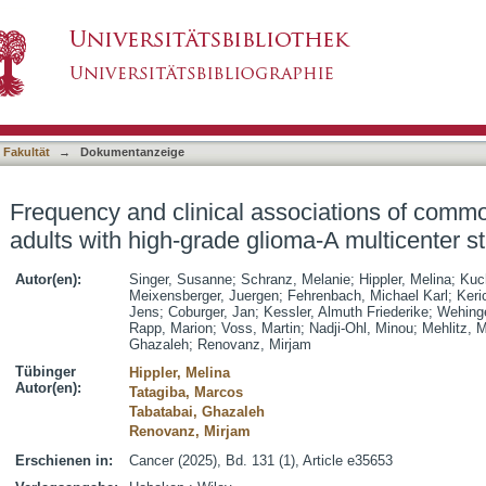
sociations of common mental disorders in adult
asiert)
 Fakultät
→
Dokumentanzeige
Frequency and clinical associations of commo
adults with high-grade glioma-A multicenter s
Autor(en):
Singer, Susanne
;
Schranz, Melanie
;
Hippler, Melina
;
Kuc
Meixensberger, Juergen
;
Fehrenbach, Michael Karl
;
Keri
Jens
;
Coburger, Jan
;
Kessler, Almuth Friederike
;
Wehinge
Rapp, Marion
;
Voss, Martin
;
Nadji-Ohl, Minou
;
Mehlitz, 
Ghazaleh
;
Renovanz, Mirjam
Tübinger
Hippler, Melina
Autor(en):
Tatagiba, Marcos
Tabatabai, Ghazaleh
Renovanz, Mirjam
Erschienen in:
Cancer (2025), Bd. 131 (1), Article e35653