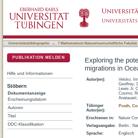
Exploring the potential of dental calculus to
DSpace Repositorium (Manakin basiert)
Universitätsbibliographie
→
7 Mathematisch-Naturwissenschaftliche Fakultät
PUBLIKATION MELDEN
Exploring the pote
migrations in Oce
Hilfe und Informationen
Autor(en):
Velsko, Iri
Geoffrey
;
Stöbern
Lewis Jr, C
Dokumentanzeige
Cosimo
;
R
Anatauarii
Erscheinungsdatum
Tübinger
Posth, C
Autoren
Autor(en):
Titel
Erschienen in:
Nature Com
DDC-Klassifikation
Verlagsangabe:
Berlin : Na
Sprache:
Englisch