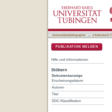
Qualitative Netzwerkfosch
DSpace Repositorium (Manakin b
White, Bruno Latour und 
Universitätsbibliographie
→
2 Katholisch-T
PUBLIKATION MELDEN
Hilfe und Informationen
Stöbern
Dokumentanzeige
Erscheinungsdatum
Autoren
Titel
DDC-Klassifikation