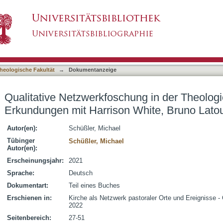
ung in der Theologie : ekklesiologische Erkun
asiert)
Adele Clarke
heologische Fakultät
→
Dokumentanzeige
Qualitative Netzwerkfoschung in der Theologi
Erkundungen mit Harrison White, Bruno Lato
Autor(en):
Schüßler, Michael
Tübinger
Schüßler, Michael
Autor(en):
Erscheinungsjahr:
2021
Sprache:
Deutsch
Dokumentart:
Teil eines Buches
Erschienen in:
Kirche als Netzwerk pastoraler Orte und Ereignisse - 
2022
Seitenbereich:
27-51