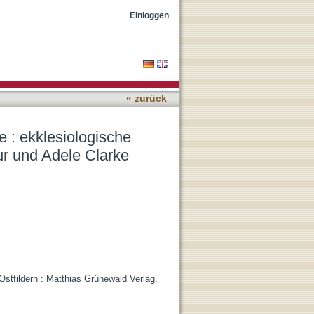
dungen mit Harrison
Einloggen
« zurück
e : ekklesiologische
ur und Adele Clarke
Ostfildern : Matthias Grünewald Verlag,