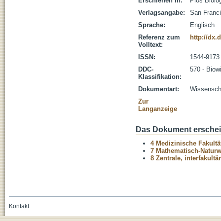
Erschienen in:
Plos Biolo
Verlagsangabe:
San Franci
Sprache:
Englisch
Referenz zum
http://dx.
Volltext:
ISSN:
1544-9173
DDC-
570 - Biow
Klassifikation:
Dokumentart:
Wissenscha
Zur
Langanzeige
Das Dokument erschein
4 Medizinische Fakultä
7 Mathematisch-Naturwi
8 Zentrale, interfakult
Kontakt