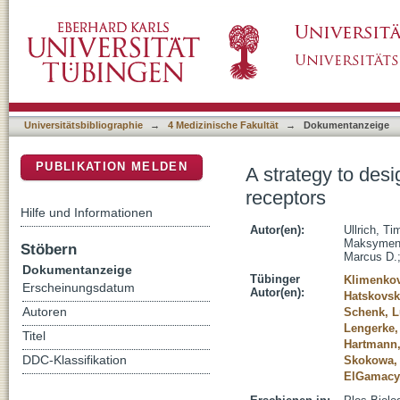
A strategy to design protein-based antagonist
DSpace Repositorium (Manakin basiert)
Universitätsbibliographie
→
4 Medizinische Fakultät
→
Dokumentanzeige
PUBLIKATION MELDEN
A strategy to desi
receptors
Hilfe und Informationen
Autor(en):
Ullrich, Ti
Maksymenk
Stöbern
Marcus D.
Dokumentanzeige
Tübinger
Klimenkov
Erscheinungsdatum
Autor(en):
Hatskovska
Autoren
Schenk, L
Lengerke,
Titel
Hartmann
DDC-Klassifikation
Skokowa, 
ElGamac