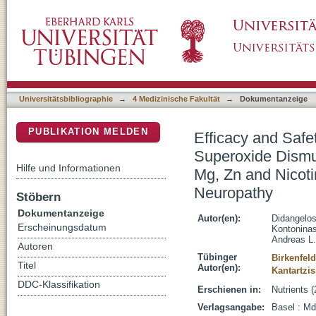
Efficacy and Safety of the Combination of P
DSpace Repositorium (Manakin basiert)
Lipoic Acid, Vitamins B12, B1, B6, E, Mg, Zn
Diabetic Neuropathy
Universitätsbibliographie
→
4 Medizinische Fakultät
→
Dokumentanzeige
PUBLIKATION MELDEN
Efficacy and Safe
Superoxide Dismut
Hilfe und Informationen
Mg, Zn and Nicoti
Neuropathy
Stöbern
Dokumentanzeige
Autor(en):
Didangelos,
Erscheinungsdatum
Kontoninas
Andreas L.
Autoren
Tübinger
Birkenfeld
Titel
Autor(en):
Kantartzi
DDC-Klassifikation
Erschienen in:
Nutrients (
Verlagsangabe:
Basel : Md