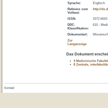
Sprache:
Englisch
Referenz zum
http://dx.
Volltext:
ISSN:
2072-6643
DDC-
610 - Medi
Klassifikation:
Dokumentart:
Wissenscha
Zur
Langanzeige
Das Dokument erschein
4 Medizinische Fakultä
8 Zentrale, interfakult
Kontakt