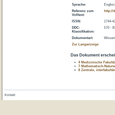
Sprache:
Englis
Referenz zum
http:/
Volltext:
ISSN:
1744-4
DDC-
570 - B
Klassifikation:
Dokumentart:
Wissens
Zur Langanzeige
Das Dokument erschein
4 Medizinische Fakultä
7 Mathematisch-Naturwi
8 Zentrale, interfakult
Kontakt