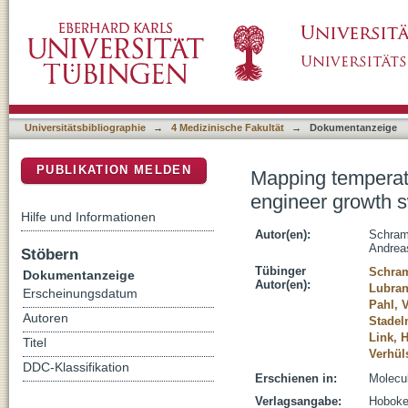
Mapping temperature-sensitive mutations at 
DSpace Repositorium (Manakin basiert)
Escherichia coli
Universitätsbibliographie
→
4 Medizinische Fakultät
→
Dokumentanzeige
PUBLIKATION MELDEN
Mapping temperatu
engineer growth s
Hilfe und Informationen
Autor(en):
Schram
Andrea
Stöbern
Tübinger
Schra
Dokumentanzeige
Autor(en):
Lubran
Erscheinungsdatum
Pahl, 
Autoren
Stadel
Link, 
Titel
Verhül
DDC-Klassifikation
Erschienen in:
Molecul
Verlagsangabe:
Hoboke