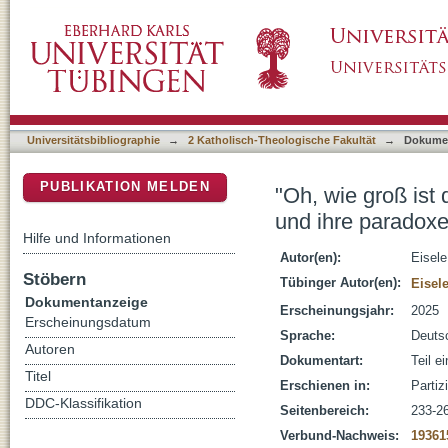
"Oh, wie groß ist der Priester!" : die Christ
DSpace Repositorium (Manakin basiert)
in der Spätantike
Universitätsbibliographie
→
2 Katholisch-Theologische Fakultät
→
Dokume
PUBLIKATION MELDEN
"Oh, wie groß ist 
und ihre paradoxe
Hilfe und Informationen
Autor(en):
Eisele
Stöbern
Tübinger Autor(en):
Eisele
Dokumentanzeige
Erscheinungsjahr:
2025
Erscheinungsdatum
Sprache:
Deuts
Autoren
Dokumentart:
Teil e
Titel
Erschienen in:
Partiz
DDC-Klassifikation
Seitenbereich:
233-2
Verbund-Nachweis:
19361