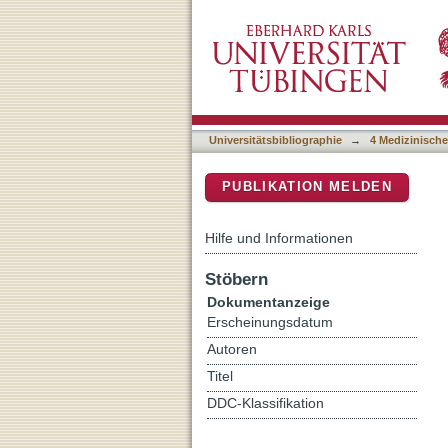
Preclinical in vitro and in
DSpace Repositorium (Manakin b
cutaneous T-cell lympho
Universitätsbibliographie
→
4 Medizinische
PUBLIKATION MELDEN
Hilfe und Informationen
Stöbern
Dokumentanzeige
Erscheinungsdatum
Autoren
Titel
DDC-Klassifikation