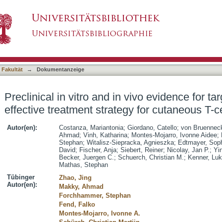
 vivo evidence for targeting CD74 as an effectiv
asiert)
mas
 Fakultät
→
Dokumentanzeige
Preclinical in vitro and in vivo evidence for t
effective treatment strategy for cutaneous T-
Autor(en):
Costanza, Mariantonia
;
Giordano, Catello
;
von Bruenneck
Ahmad
;
Vinh, Katharina
;
Montes-Mojarro, Ivonne Aidee
;
Stephan
;
Witalisz-Siepracka, Agnieszka
;
Edtmayer, Sop
David
;
Fischer, Anja
;
Siebert, Reiner
;
Nicolay, Jan P.
;
Yi
Becker, Juergen C.
;
Schuerch, Christian M.
;
Kenner, Lu
Mathas, Stephan
Tübinger
Zhao, Jing
Autor(en):
Makky, Ahmad
Forchhammer, Stephan
Fend, Falko
Montes-Mojarro, Ivonne A.