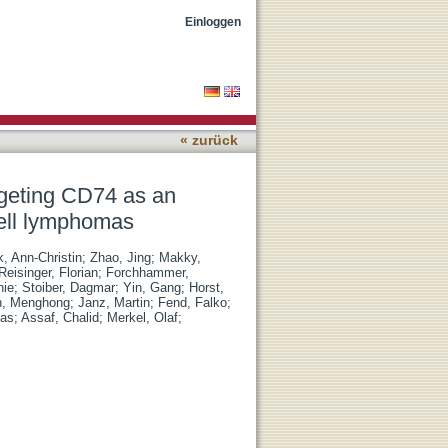
e treatment strategy for
Einloggen
« zurück
argeting CD74 as an
cell lymphomas
, Ann-Christin
;
Zhao, Jing
;
Makky,
Reisinger, Florian
;
Forchhammer,
hie
;
Stoiber, Dagmar
;
Yin, Gang
;
Horst,
n, Menghong
;
Janz, Martin
;
Fend, Falko
;
kas
;
Assaf, Chalid
;
Merkel, Olaf
;