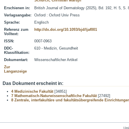
Schürch, Christian Martijn
Erschienen in:
British Journal of Dermatology (2025), Bd. 192, H. 5, S.
Verlagsangabe:
Oxford : Oxford Univ Press
Sprache:
Englisch
Referenz zum
http://dx.doi.org/10.1093/bjd/ljaf001
Volltext:
ISSN:
0007-0963
DDC-
610 - Medizin, Gesundheit
Klassifikation:
Dokumentart:
Wissenschaftlicher Artikel
Zur
Langanzeige
Das Dokument erscheint in:
4 Medizinische Fakultät
[34851]
7 Mathematisch-Naturwissenschaftliche Fakultät
[27492]
8 Zentrale, interfakultäre und fakultätsübergreifende Einrichtunge
Uni