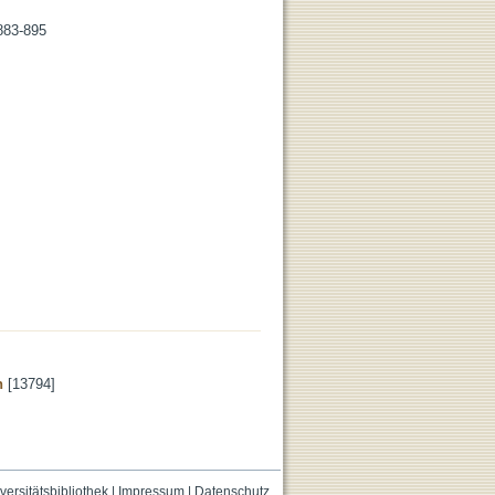
 883-895
n
[13794]
versitätsbibliothek
|
Impressum
|
Datenschutz