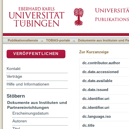
Babylon im Alten Testament
DSpace Repositorium (Manakin basiert)
Publikationsdienste
→
TOBIAS-portale
→
Dokumente aus Instituten und Pa
Zur Kurzanzeige
VERÖFFENTLICHEN
dc.contributor.author
Kontakt
dc.date.accessioned
Verträge
dc.date.available
Hilfe und Informationen
dc.date.issued
Stöbern
dc.identifier.uri
Dokumente aus Instituten und
Partnereinrichtungen
dc.identifier.uri
Erscheinungsdatum
dc.language.iso
Autoren
dc.title
Titel