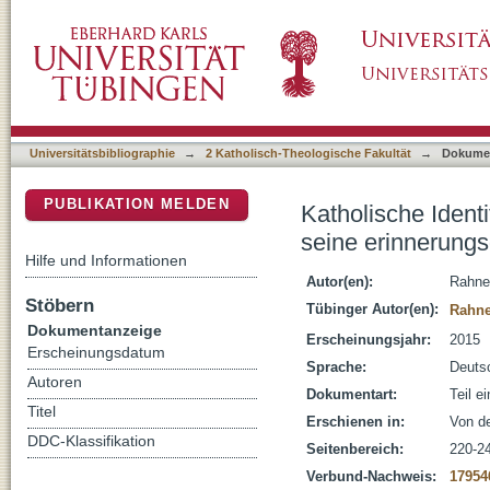
Katholische Identität nach der Reformation : 
DSpace Repositorium (Manakin basiert)
erinnerungsgeschichtlichen Rekonstruktione
Universitätsbibliographie
→
2 Katholisch-Theologische Fakultät
→
Dokume
PUBLIKATION MELDEN
Katholische Identi
seine erinnerungs
Hilfe und Informationen
Autor(en):
Rahne
Stöbern
Tübinger Autor(en):
Rahne
Dokumentanzeige
Erscheinungsjahr:
2015
Erscheinungsdatum
Sprache:
Deuts
Autoren
Dokumentart:
Teil e
Titel
Erschienen in:
Von de
DDC-Klassifikation
Seitenbereich:
220-2
Verbund-Nachweis:
17954